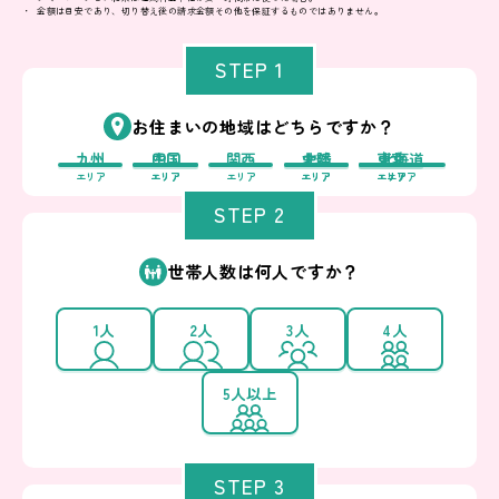
金額は目安であり、切り替え後の請求金額その他を保証するものではありません。
STEP 1
お住まいの地域はどちらですか？
九州
中国
四国
関西
中部
北陸
東北
東京
北海道
エリア
エリア
エリア
エリア
エリア
エリア
エリア
エリア
エリア
STEP 2
世帯人数は何人ですか？
1人
2人
3人
4人
5人以上
STEP 3