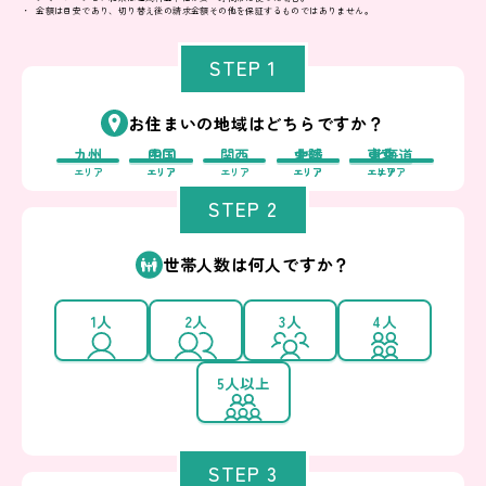
金額は目安であり、切り替え後の請求金額その他を保証するものではありません。
STEP 1
お住まいの地域はどちらですか？
九州
中国
四国
関西
中部
北陸
東北
東京
北海道
エリア
エリア
エリア
エリア
エリア
エリア
エリア
エリア
エリア
STEP 2
世帯人数は何人ですか？
1人
2人
3人
4人
5人以上
STEP 3