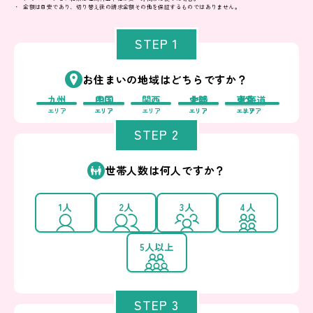
金額は目安であり、切り替え後の請求金額その他を保証するものではありません。
STEP 1
お住まいの地域はどちらですか？
九州
中国
四国
関西
中部
北陸
東北
東京
北海道
エリア
エリア
エリア
エリア
エリア
エリア
エリア
エリア
エリア
STEP 2
世帯人数は何人ですか？
1人
2人
3人
4人
5人以上
STEP 3