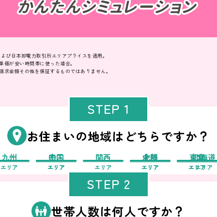
価および日本卸電力取引所エリアプライスを適用。
単価が安い時間帯に使った場合。
請求金額その他を保証するものではありません。
STEP 1
お住まいの地域はどちらですか？
九州
中国
四国
関西
中部
北陸
東北
東京
北海道
エリア
エリア
エリア
エリア
エリア
エリア
エリア
エリア
エリア
STEP 2
世帯人数は何人ですか？