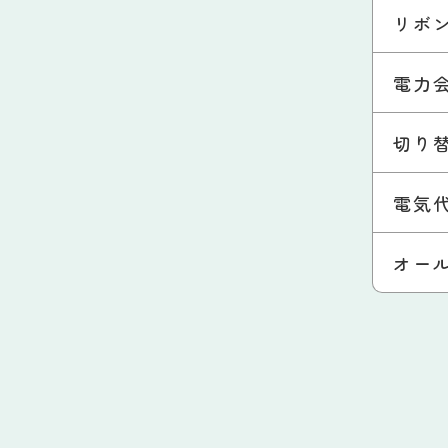
リボ
電力
切り
電気
オー