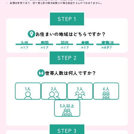
金額は目安であり、切り替え後の請求金額その他を保証するものではありません。
STEP 1
お住まいの地域はどちらですか？
九州
中国
四国
関西
中部
北陸
東北
東京
北海道
エリア
エリア
エリア
エリア
エリア
エリア
エリア
エリア
エリア
STEP 2
世帯人数は何人ですか？
1人
2人
3人
4人
5人以上
STEP 3