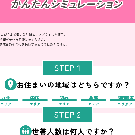
価および日本卸電力取引所エリアプライスを適用。
単価が安い時間帯に使った場合。
請求金額その他を保証するものではありません。
STEP 1
お住まいの地域はどちらですか？
九州
中国
四国
関西
中部
北陸
東北
東京
北海道
エリア
エリア
エリア
エリア
エリア
エリア
エリア
エリア
エリア
STEP 2
世帯人数は何人ですか？