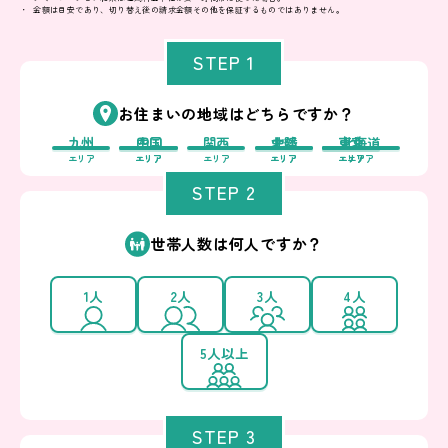
金額は目安であり、切り替え後の請求金額その他を保証するものではありません。
STEP 1
お住まいの地域はどちらですか？
九州
中国
四国
関西
中部
北陸
東北
東京
北海道
エリア
エリア
エリア
エリア
エリア
エリア
エリア
エリア
エリア
STEP 2
世帯人数は何人ですか？
1人
2人
3人
4人
5人以上
STEP 3