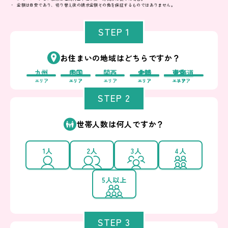
金額は目安であり、切り替え後の請求金額その他を保証するものではありません。
STEP 1
お住まいの地域はどちらですか？
九州
中国
四国
関西
中部
北陸
東北
東京
北海道
エリア
エリア
エリア
エリア
エリア
エリア
エリア
エリア
エリア
STEP 2
世帯人数は何人ですか？
1人
2人
3人
4人
5人以上
STEP 3