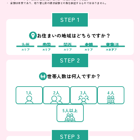
金額は目安であり、切り替え後の請求金額その他を保証するものではありません。
STEP 1
お住まいの地域はどちらですか？
九州
中国
四国
関西
中部
北陸
東北
東京
北海道
エリア
エリア
エリア
エリア
エリア
エリア
エリア
エリア
エリア
STEP 2
世帯人数は何人ですか？
1人
2人
3人
4人
5人以上
STEP 3