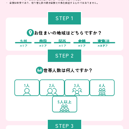
金額は目安であり、切り替え後の請求金額その他を保証するものではありません。
STEP 1
お住まいの地域はどちらですか？
九州
中国
四国
関西
中部
北陸
東北
東京
北海道
エリア
エリア
エリア
エリア
エリア
エリア
エリア
エリア
エリア
STEP 2
世帯人数は何人ですか？
1人
2人
3人
4人
5人以上
STEP 3