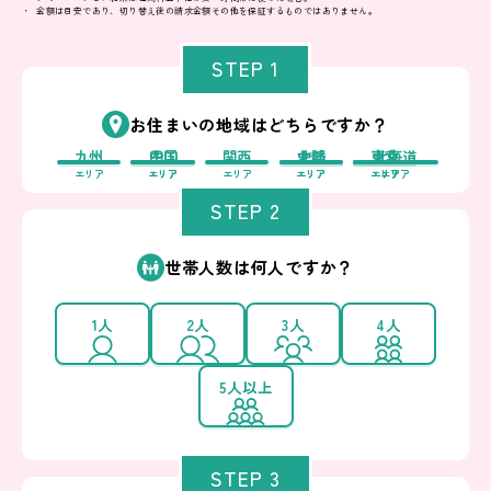
金額は目安であり、切り替え後の請求金額その他を保証するものではありません。
STEP 1
お住まいの地域はどちらですか？
九州
中国
四国
関西
中部
北陸
東北
東京
北海道
エリア
エリア
エリア
エリア
エリア
エリア
エリア
エリア
エリア
STEP 2
世帯人数は何人ですか？
1人
2人
3人
4人
5人以上
STEP 3