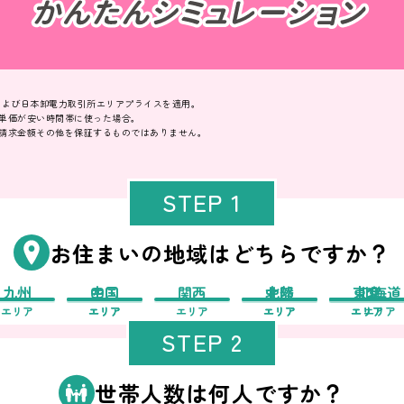
価および日本卸電力取引所エリアプライスを適用。
単価が安い時間帯に使った場合。
請求金額その他を保証するものではありません。
STEP 1
お住まいの地域はどちらですか？
九州
中国
四国
関西
中部
北陸
東北
東京
北海道
エリア
エリア
エリア
エリア
エリア
エリア
エリア
エリア
エリア
STEP 2
世帯人数は何人ですか？