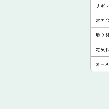
リボ
電力
切り
電気
オー