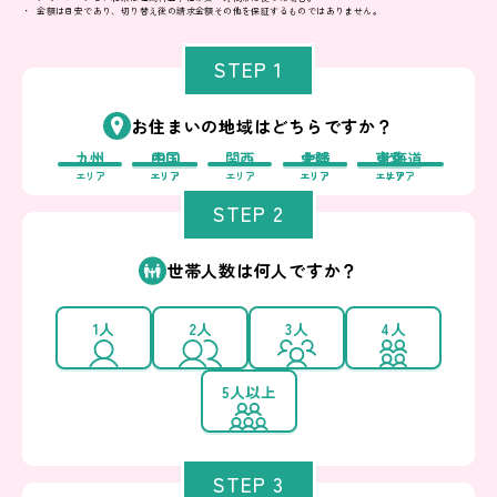
金額は目安であり、切り替え後の請求金額その他を保証するものではありません。
STEP 1
お住まいの地域はどちらですか？
九州
中国
四国
関西
中部
北陸
東北
東京
北海道
エリア
エリア
エリア
エリア
エリア
エリア
エリア
エリア
エリア
STEP 2
世帯人数は何人ですか？
1人
2人
3人
4人
5人以上
STEP 3