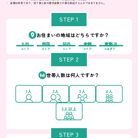
金額は目安であり、切り替え後の請求金額その他を保証するものではありません。
STEP 1
お住まいの地域はどちらですか？
九州
中国
四国
関西
中部
北陸
東北
東京
北海道
エリア
エリア
エリア
エリア
エリア
エリア
エリア
エリア
エリア
STEP 2
世帯人数は何人ですか？
1人
2人
3人
4人
5人以上
STEP 3