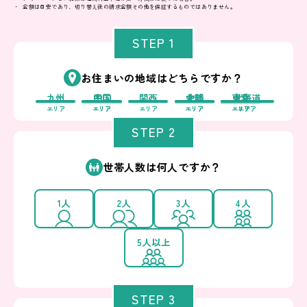
金額は目安であり、切り替え後の請求金額その他を保証するものではありません。
STEP 1
お住まいの地域はどちらですか？
九州
中国
四国
関西
中部
北陸
東北
東京
北海道
エリア
エリア
エリア
エリア
エリア
エリア
エリア
エリア
エリア
STEP 2
世帯人数は何人ですか？
1人
2人
3人
4人
5人以上
STEP 3