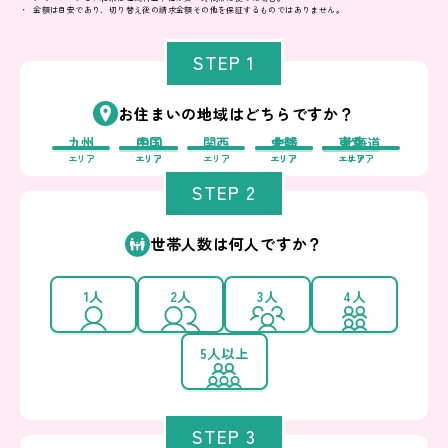
金額は目安であり、切り替え後の請求金額その他を保証するものではありません。
STEP 1
お住まいの地域はどちらですか？
九州
中国
四国
関西
中部
北陸
東北
東京
北海道
エリア
エリア
エリア
エリア
エリア
エリア
エリア
エリア
エリア
STEP 2
世帯人数は何人ですか？
1人
2人
3人
4人
5人以上
STEP 3