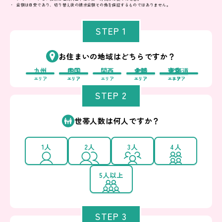
金額は目安であり、切り替え後の請求金額その他を保証するものではありません。
STEP 1
お住まいの地域はどちらですか？
九州
中国
四国
関西
中部
北陸
東北
東京
北海道
エリア
エリア
エリア
エリア
エリア
エリア
エリア
エリア
エリア
STEP 2
世帯人数は何人ですか？
1人
2人
3人
4人
5人以上
STEP 3