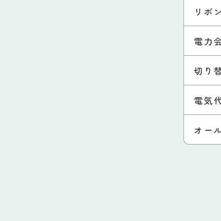
リボ
電力
切り
電気
オー