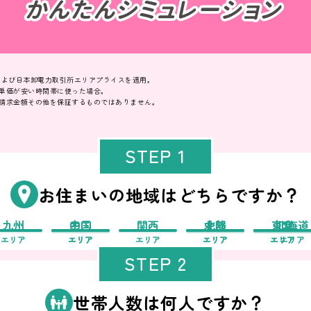
価および日本卸電力取引所エリアプライスを適用。
単価が安い時間帯に使った場合。
請求金額その他を保証するものではありません。
STEP 1
お住まいの地域はどちらですか？
九州
中国
四国
関西
中部
北陸
東北
東京
北海道
エリア
エリア
エリア
エリア
エリア
エリア
エリア
エリア
エリア
STEP 2
世帯人数は何人ですか？